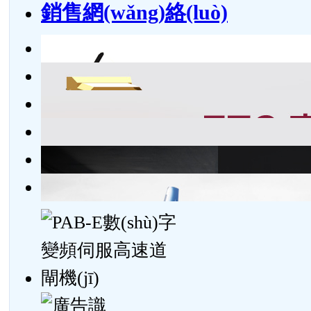
銷售網(wǎng)絡(luò)