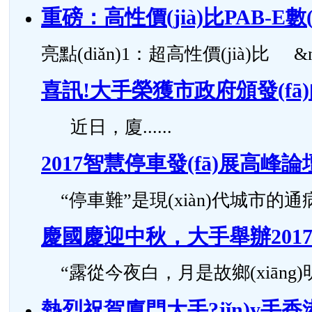
重磅：高性價(jià)比PAB-E
亮點(diǎn)1：超高性價(jià)比 &n..
喜訊!大手榮獲市政府頒發(fā)的“
近日，廈......
2017智慧停車發(fā)展高峰
“停車難”是現(xiàn)代城市的通病，按
慶國慶迎中秋，大手舉辦201
“露從今夜白，月是故鄉(xiāng)明”，
熱烈祝賀廈門大手?jǐn)y手香港