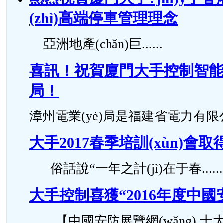
(zhì)高端停車管理理念
亞洲地產(chǎn)巨......
喜訊！祝賀廈門大手控制智能化停
局！
漳州電業(yè)局是福建省電力有限公..
大手2017春季培訓(xùn)會
俗話說“一年之計(jì)在于春......
大手控制喜獲“2016年度中國
【中國安防展覽網(wǎng) 十大