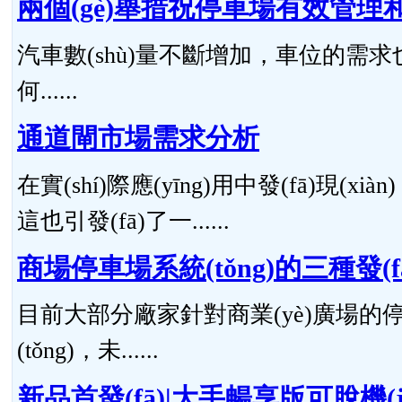
兩個(gè)舉措祝停車場有效管理
汽車數(shù)量不斷增加，車位的需求
何......
通道閘市場需求分析
在實(shí)際應(yīng)用中發(fā)現
這也引發(fā)了一......
商場停車場系統(tǒng)的三種發(
目前大部分廠家針對商業(yè)廣場的停
(tǒng)，未......
新品首發(fā)|大手暢享版可脫機(jī