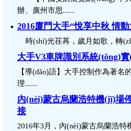
辦、廣州市思......
2016廈門大手“悅享中秋 情
時(shí)光荏苒，歲月如歌，轉(zhuǎ
大手V3車牌識別系統(tǒng)實
【導(dǎo)語】大手控制作為著
理......
內(nèi)蒙古烏蘭浩特機(jī
接
2016年3月，內(nèi)蒙古烏蘭浩特