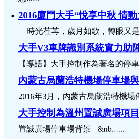
2016廈門大手“悅享中秋 情
時光荏苒，歲月如歌，轉眼又是一年中
大手V3車牌識別系統實力助
【導語】大手控制作為著名的停車場管
內蒙古烏蘭浩特機場停車場
2016年3月，內蒙古烏蘭浩特機場停
大手控制為溫州置誠廣場項
置誠廣場停車場背景 &nb......