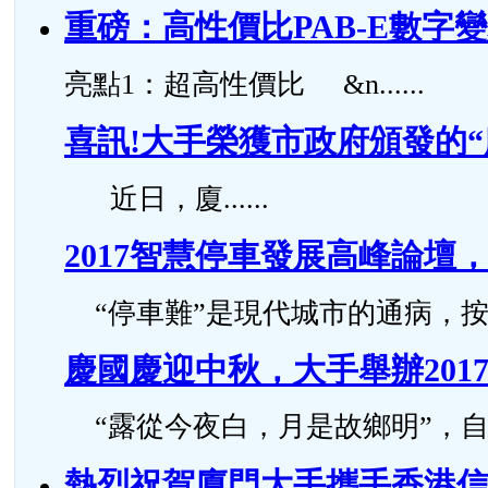
重磅：高性價比PAB-E數字
亮點1：超高性價比 &n......
喜訊!大手榮獲市政府頒發的
近日，廈......
2017智慧停車發展高峰論
“停車難”是現代城市的通病，按照國
慶國慶迎中秋，大手舉辦201
“露從今夜白，月是故鄉明”，自古..
熱烈祝賀廈門大手攜手香港