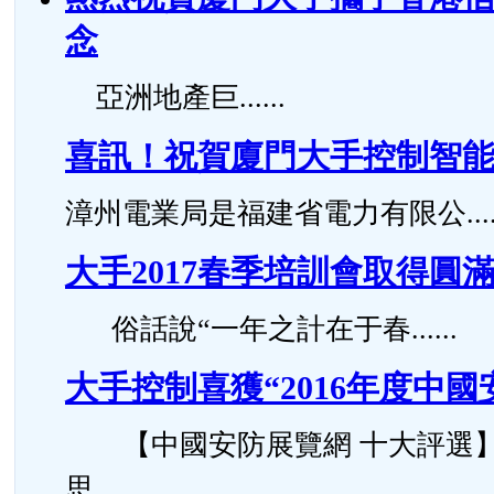
念
亞洲地產巨......
喜訊！祝賀廈門大手控制智
漳州電業局是福建省電力有限公.....
大手2017春季培訓會取得圓
俗話說“一年之計在于春......
大手控制喜獲“2016年度中
【中國安防展覽網 十大評選】
思......