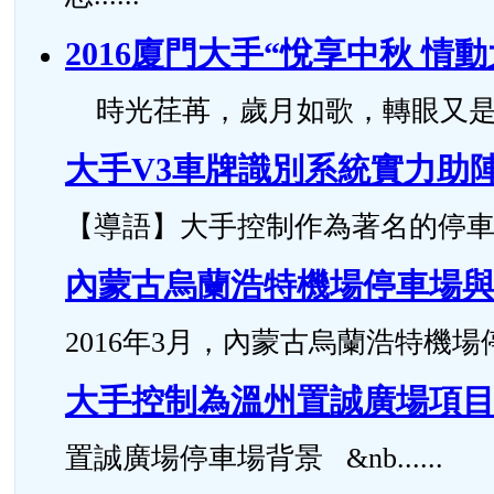
2016廈門大手“悅享中秋 情
時光荏苒，歲月如歌，轉眼又是一年中
大手V3車牌識別系統實力助
【導語】大手控制作為著名的停車場管
內蒙古烏蘭浩特機場停車場
2016年3月，內蒙古烏蘭浩特機場停
大手控制為溫州置誠廣場項
置誠廣場停車場背景 &nb......