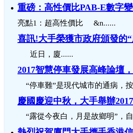
重磅：高性價比PAB-E數字
亮點1：超高性價比 &n......
喜訊!大手榮獲市政府頒發的
近日，廈......
2017智慧停車發展高峰論
“停車難”是現代城市的通病，按照國
慶國慶迎中秋，大手舉辦201
“露從今夜白，月是故鄉明”，自古..
熱烈祝賀廈門大手攜手香港