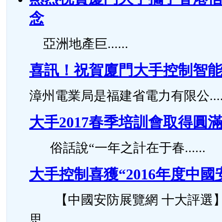
念
亞洲地產巨......
喜訊！祝賀廈門大手控制智
漳州電業局是福建省電力有限公.....
大手2017春季培訓會取得圓
俗話說“一年之計在于春......
大手控制喜獲“2016年度中
【中國安防展覽網 十大評選】
思......