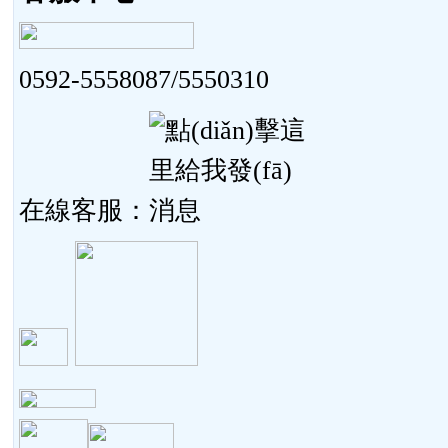
0592-5558087/5550310
在線客服：