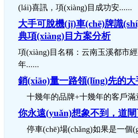
(lái)喜訊，項(xiàng)目成功安......
大手可脫機(jī)車(chē)牌識(shí
典項(xiàng)目方案分析
項(xiàng)目名稱：云南玉溪都市經(jīn
年......
銷(xiāo)量一路領(lǐng)先的
十幾年的品牌+十幾年的客戶滿意度
你永遠(yuǎn)想象不到，道
停車(chē)場(chǎng)如果是一個(gè)