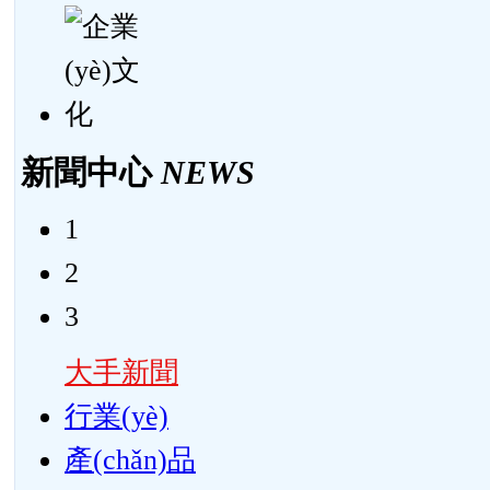
新聞中心
NEWS
1
2
3
大手新聞
行業(yè)
產(chǎn)品