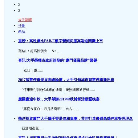
2
3
大手新聞
行業
產品
重磅：高性價比PAB-E數字變頻伺服高端道閘機上市
亮點1：超高性價比 &n......
喜訊!大手榮獲市政府頒發的“廈門優質品牌”榮譽
近日，廈......
2017智慧停車發展高峰論壇，大手引領城市智慧停車新思維
“停車難”是現代城市的通病，按照國際通行標......
慶國慶迎中秋，大手舉辦2017中秋博餅活動暨晚宴
“露從今夜白，月是故鄉明”，自古......
熱烈祝賀廈門大手攜手香港信和集團，共同打造優質高端停車管理理念
亞洲地產巨......
喜訊！祝賀廈門大手控制智能化停車場成功進駐漳州電業局！