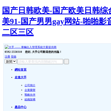
国产日韩欧美-国产欧美日韩综合
美91-国产男男gay网站-啪
二区三区
0592-5550310
您好, 大手公司歡迎您的光臨！
注冊
登錄
網站首頁
走進大手
公司簡介
企業榮譽
戰略伙伴
組織架構
產品中心