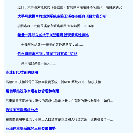
近日，大手湘潭地稅局（岳塘區）智慧停車場項目傳來喜訊，項目成功安......
大手可脫機車牌識別系統進駐玉溪都市經典項目方案分析
項目名稱：云南玉溪都市經典項目 安裝時間：2016年......
銷量一路領先的大手D型道閘 體現最高性價比
十幾年的品牌+十幾年的客戶滿意度，成......
你永遠想象不到，道閘可以有多"B"格
停車場如果是一個大......
高速ETC技術的應用
高速ETC技術即電子不停車收費系統，與RFID系統相比，該項技術......
兩個舉措祝停車場有效管理和利用
汽車數量不斷增加，車位的需求也急劇上升，在有限的車位數量中，如何......
通道閘市場需求分析
在實際應用中發現，小區出入口通常是車道和人行道共用，這也引發了一......
商場停車場系統的三種發展趨勢