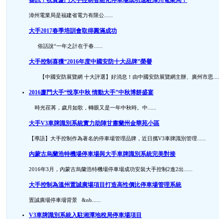
漳州電業局是福建省電力有限公......
大手2017春季培訓會取得圓滿成功
俗話說“一年之計在于春......
大手控制喜獲“2016年度中國安防十大品牌”榮譽
【中國安防展覽網 十大評選】好消息！由中國安防展覽網主辦、廣州市思.....
2016廈門大手“悅享中秋 情動大手”中秋博餅盛宴
時光荏苒，歲月如歌，轉眼又是一年中秋時。中......
大手V3車牌識別系統實力助陣甘肅蘭州金華苑小區
【導語】大手控制作為著名的停車場管理品牌，近日攜V3車牌識別管理......
內蒙古烏蘭浩特機場停車場與大手車牌識別系統完美對接
2016年3月，內蒙古烏蘭浩特機場停車場成功安裝大手控制2進2出......
大手控制為溫州置誠廣場項目打造高性價比停車場管理系統
置誠廣場停車場背景 &nb......
V3車牌識別系統入駐湘潭地稅局停車場項目