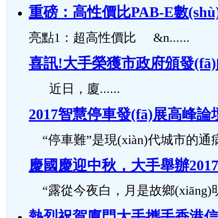
重磅：高性價比PAB-E數(s
亮點1：超高性價比 &n......
喜訊!大手榮獲市政府頒發(fā)的
近日，廈......
2017智慧停車發(fā)展高峰
“停車難”是現(xiàn)代城市的通病
慶國慶迎中秋，大手舉辦201
“露從今夜白，月是故鄉(xiāng)明”，
熱烈祝賀廈門大手攜手香港信和集