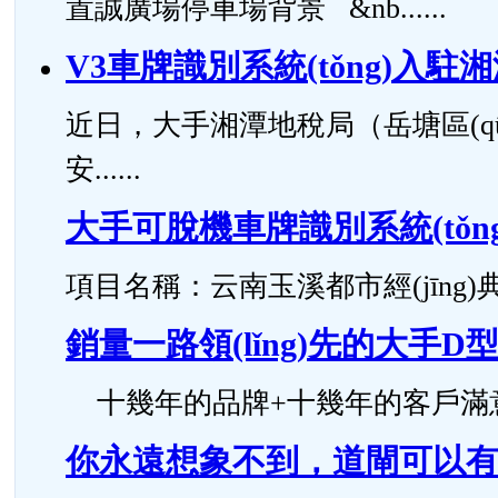
置誠廣場停車場背景 &nb......
V3車牌識別系統(tǒng)入
近日，大手湘潭地稅局（岳塘區(q
安......
大手可脫機車牌識別系統(tǒng
項目名稱：云南玉溪都市經(jīng)典項
銷量一路領(lǐng)先的大手D型
十幾年的品牌+十幾年的客戶滿意度，
你永遠想象不到，道閘可以有