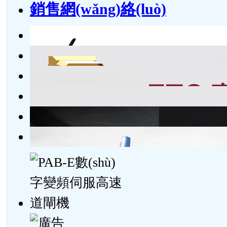
銷售網(wǎng)絡(luò)