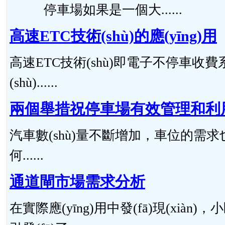
停車場如果是一個大......
高速ETC技術(shù)的應(yīng)用
高速ETC技術(shù)即電子不停車收費系統
(shù)......
兩個舉措祝停車場有效管理和利
汽車數(shù)量不斷增加，車位的需求
何......
通道閘市場需求分析
在實際應(yīng)用中發(fā)現(xi