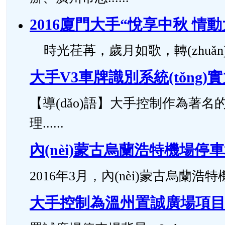
2016廈門大手“悅享中秋 情
時光荏苒，歲月如歌，轉(zhuǎn)
大手V3車牌識別系統(tǒng)
【導(dǎo)語】大手控制作為著
理......
內(nèi)蒙古烏蘭浩特機場停
2016年3月，內(nèi)蒙古烏蘭浩特
大手控制為溫州置誠廣場項目打