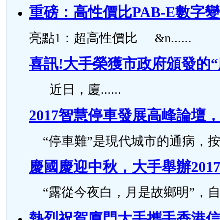
重磅：高性價比PAB-E數字
亮點1：超高性價比 &n......
喜訊!大手榮獲市政府頒發的
近日，廈......
2017智慧停車發展高峰論
“停車難”是現代城市的通病，按照國
慶國慶迎中秋，大手舉辦201
“露從今夜白，月是故鄉明”，自古..
熱烈祝賀廈門大手攜手香港