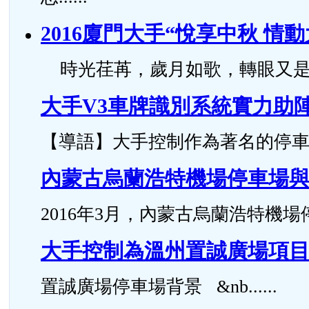
2016廈門大手“悅享中秋 情
時光荏苒，歲月如歌，轉眼又是一年中
大手V3車牌識別系統實力助
【導語】大手控制作為著名的停車場管
內蒙古烏蘭浩特機場停車場
2016年3月，內蒙古烏蘭浩特機場停
大手控制為溫州置誠廣場項
置誠廣場停車場背景 &nb......