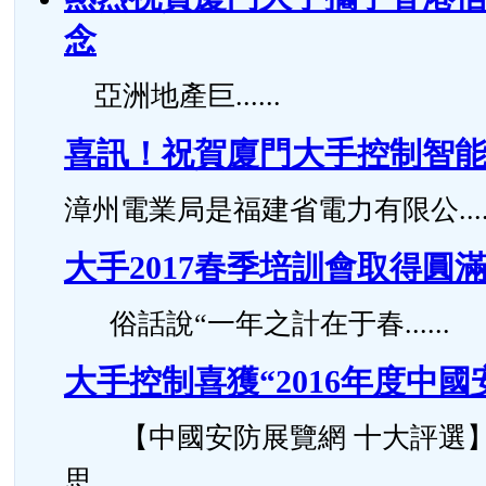
念
亞洲地產巨......
喜訊！祝賀廈門大手控制智
漳州電業局是福建省電力有限公.....
大手2017春季培訓會取得圓
俗話說“一年之計在于春......
大手控制喜獲“2016年度中
【中國安防展覽網 十大評選】
思......